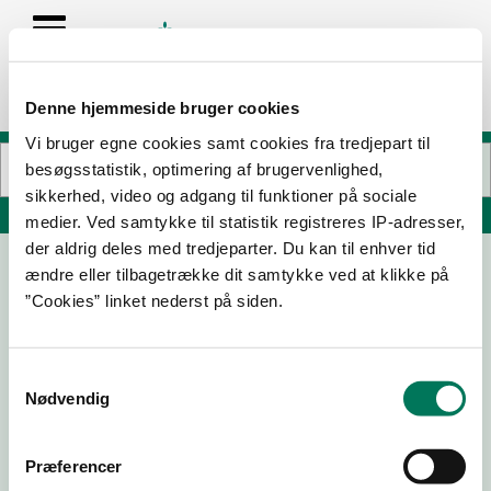
Denne hjemmeside bruger cookies
Vi bruger egne cookies samt cookies fra tredjepart til
besøgsstatistik, optimering af brugervenlighed,
sikkerhed, video og adgang til funktioner på sociale
Søg på adresse, postnummer, by, firmanavn
medier. Ved samtykke til statistik registreres IP-adresser,
der aldrig deles med tredjeparter. Du kan til enhver tid
ændre eller tilbagetrække dit samtykke ved at klikke på
Ekkodalshuset Kiosk
”Cookies” linket nederst på siden.
Ekkodalsvejen 5
3720 Aakirkeby
Samtykkevalg
Nødvendig
21-05-
25-07-
29-07-
11-08-21
25
24
19
Præferencer