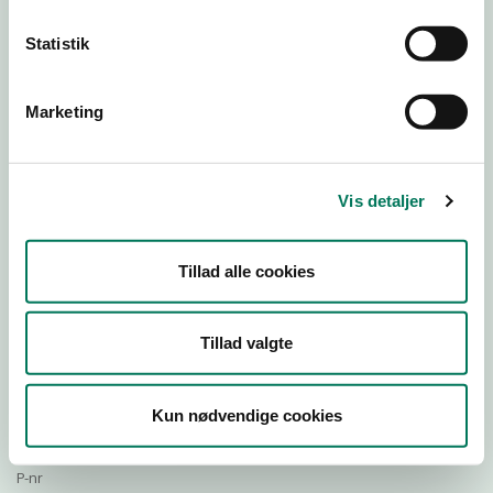
Statistik
Download Smileymærke
Marketing
Detail
Virksomhedstype
Vis detaljer
Restauranter, kantiner, takeaway, værtshuse m.fl.
Branchegruppe
Tillad alle cookies
DD.56.10.99 Serveringsvirksomhed - Restauranter m.v.
Branche
520480
Tillad valgte
ID-nummer
15479175
Kun nødvendige cookies
CVR-nr
1017781967
P-nr