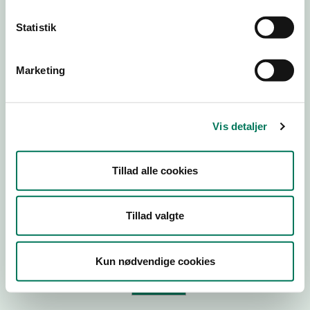
Statistik
Virksomhedstype
Branchegruppe
Marketing
Branche
ID-nummer
Vis detaljer
CVR-nr
P-nr
Tillad alle cookies
Tilføj smiley til dit website
Tillad valgte
Kopier link til at indsætte på virksomhedens hjemmeside
Kun nødvendige cookies