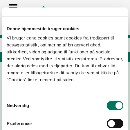
Denne hjemmeside bruger cookies
Vi bruger egne cookies samt cookies fra tredjepart til
besøgsstatistik, optimering af brugervenlighed,
sikkerhed, video og adgang til funktioner på sociale
Søg på adresse, postnummer, by, firmanavn
medier. Ved samtykke til statistik registreres IP-adresser,
der aldrig deles med tredjeparter. Du kan til enhver tid
ændre eller tilbagetrække dit samtykke ved at klikke på
”Cookies” linket nederst på siden.
Samtykkevalg
Nødvendig
Download
Smileymærke
Præferencer