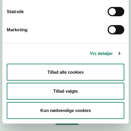
Statistik
Virksomhedstype
Branchegruppe
Marketing
Branche
ID-nummer
Vis detaljer
CVR-nr
P-nr
Tillad alle cookies
Tilføj smiley til dit website
Tillad valgte
Kopier link til at indsætte på virksomhedens hjemmeside
Kun nødvendige cookies