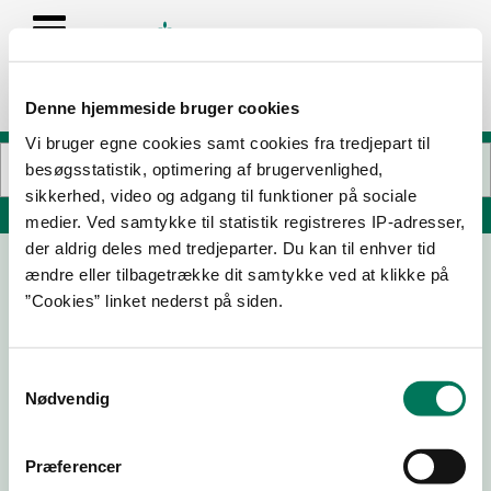
Denne hjemmeside bruger cookies
Vi bruger egne cookies samt cookies fra tredjepart til
besøgsstatistik, optimering af brugervenlighed,
sikkerhed, video og adgang til funktioner på sociale
Søg på adresse, postnummer, by, firmanavn
medier. Ved samtykke til statistik registreres IP-adresser,
der aldrig deles med tredjeparter. Du kan til enhver tid
ændre eller tilbagetrække dit samtykke ved at klikke på
”Cookies” linket nederst på siden.
Samtykkevalg
Nødvendig
Download
Smileymærke
Præferencer