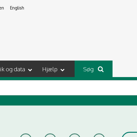
en
English
tik og data
Hjælp
Søg