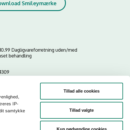
ownload Smileymærke
10.99 Dagligvareforretning uden/med
set behandling
4309
Tillad alle cookies
venlighed,
treres IP-
Tillad valgte
 dit samtykke
Kun nødvendige cookies