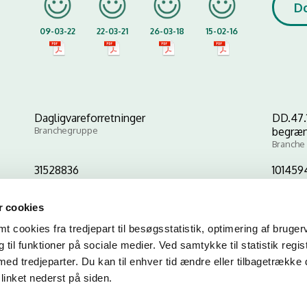
D
09-03-22
22-03-21
26-03-18
15-02-16
Dagligvareforretninger
DD.47.
Branchegruppe
begræn
Branche
31528836
101459
CVR-nr
P-nr
 cookies
 cookies fra tredjepart til besøgsstatistik, optimering af bruger
Kopier link til at indsætte på virksomhedens hjemmeside
til funktioner på sociale medier. Ved samtykke til statistik regis
med tredjeparter. Du kan til enhver tid ændre eller tilbagetrække
linket nederst på siden.