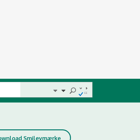
ownload Smileymærke