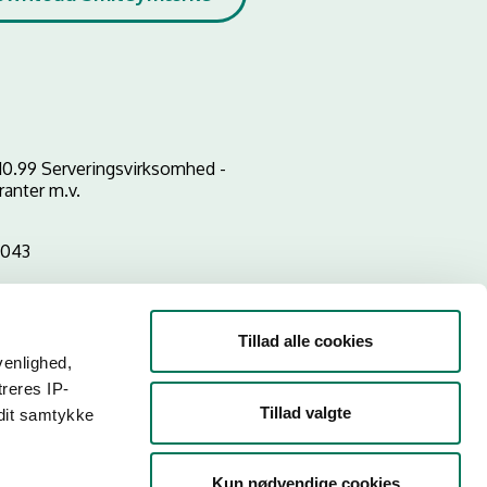
10.99 Serveringsvirksomhed -
ranter m.v.
1043
Tillad alle cookies
venlighed,
treres IP-
Tillad valgte
 dit samtykke
Kun nødvendige cookies