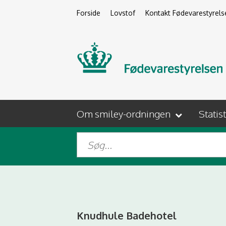
Forside
Lovstof
Kontakt Fødevarestyrels
Om smiley-ordningen
Statis
Knudhule Badehotel