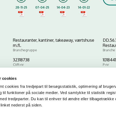
28-11-25
07-04-25
14-04-23
14-01-22
Restauranter, kantiner, takeaway, værtshuse
DD.56.
m.fl.
Restau
Branchegruppe
Branche
32318738
101844
CVR-nr
P-nr
 cookies
Kopier link til at indsætte på virksomhedens hjemmeside
 cookies fra tredjepart til besøgsstatistik, optimering af bruger
til funktioner på sociale medier. Ved samtykke til statistik regis
med tredjeparter. Du kan til enhver tid ændre eller tilbagetrække
linket nederst på siden.