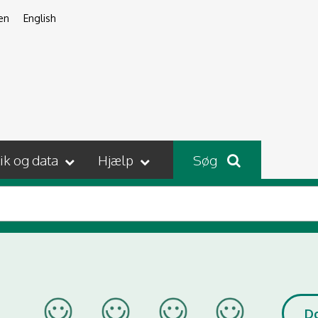
en
English
tik og data
Hjælp
Søg
D