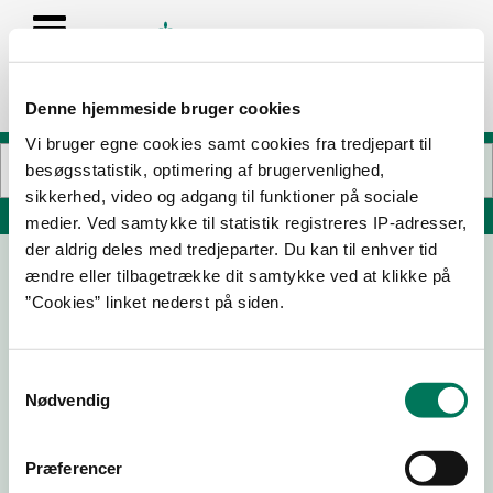
Denne hjemmeside bruger cookies
Vi bruger egne cookies samt cookies fra tredjepart til
besøgsstatistik, optimering af brugervenlighed,
sikkerhed, video og adgang til funktioner på sociale
Søg på adresse, postnummer, by, firmanavn
medier. Ved samtykke til statistik registreres IP-adresser,
der aldrig deles med tredjeparter. Du kan til enhver tid
ændre eller tilbagetrække dit samtykke ved at klikke på
Coffee Company ApS
”Cookies” linket nederst på siden.
Bloustrødvej 26C
2970 Hørsholm
Samtykkevalg
Nødvendig
12-06-
09-04-
12-05-
16-11-21
Præferencer
26
26
20