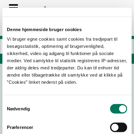
Denne hjemmeside bruger cookies
Vi bruger egne cookies samt cookies fra tredjepart til
besøgsstatistik, optimering af brugervenlighed,
sikkerhed, video og adgang til funktioner på sociale
Søg på adresse, postnummer, by, firmanavn
medier. Ved samtykke til statistik registreres IP-adresser,
der aldrig deles med tredjeparter. Du kan til enhver tid
ændre eller tilbagetrække dit samtykke ved at klikke på
Tåstrup Grill Kebab
”Cookies” linket nederst på siden.
Parkvej 6
2630 Taastrup
Samtykkevalg
Nødvendig
07-07-
26-02-
14-10-25
12-07-22
26
25
Præferencer