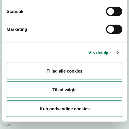
Statistik
Download Smileymærke
Marketing
Detail
Virksomhedstype
Vis detaljer
Restauranter, kantiner, takeaway, værtshuse m.fl.
Branchegruppe
Tillad alle cookies
DD.56.10.99 Serveringsvirksomhed - Restauranter m.v.
Branche
533055
Tillad valgte
ID-nummer
19452301
Kun nødvendige cookies
CVR-nr
1018774905
P-nr