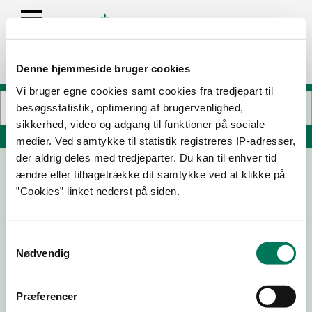
Denne hjemmeside bruger cookies
Vi bruger egne cookies samt cookies fra tredjepart til
besøgsstatistik, optimering af brugervenlighed,
sikkerhed, video og adgang til funktioner på sociale
Søg på adresse, postnummer, by, firmanavn
medier. Ved samtykke til statistik registreres IP-adresser,
der aldrig deles med tredjeparter. Du kan til enhver tid
ændre eller tilbagetrække dit samtykke ved at klikke på
Ølstykke Kro
”Cookies” linket nederst på siden.
Københavnsvej 23
3650 Ølstykke
Samtykkevalg
Nødvendig
10-03-
13-06-
11-10-23
13-09-21
23
19
Præferencer