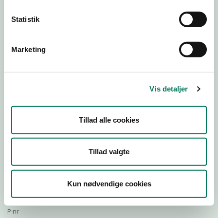
Statistik
Download Smileymærke
Marketing
Detail
Virksomhedstype
Vis detaljer
Restauranter, kantiner, takeaway, værtshuse m.fl.
Branchegruppe
Tillad alle cookies
DD.56.10.99 Serveringsvirksomhed - Restauranter m.v.
Branche
533645
Tillad valgte
ID-nummer
35261214
Kun nødvendige cookies
CVR-nr
1018835068
P-nr