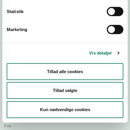
Statistik
Download Smileymærke
Marketing
Detail
Virksomhedstype
Vis detaljer
Restauranter, kantiner, takeaway, værtshuse m.fl.
Branchegruppe
Tillad alle cookies
DD.56.10.99 Serveringsvirksomhed - Restauranter m.v.
Branche
538282
Tillad valgte
ID-nummer
32834914
Kun nødvendige cookies
CVR-nr
1015956956
P-nr