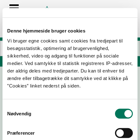
Denne hjemmeside bruger cookies
Vi bruger egne cookies samt cookies fra tredjepart til
besøgsstatistik, optimering af brugervenlighed,
sikkerhed, video og adgang til funktioner på sociale
Søg på adresse, postnummer, by, firmanavn
medier. Ved samtykke til statistik registreres IP-adresser,
der aldrig deles med tredjeparter. Du kan til enhver tid
ændre eller tilbagetrække dit samtykke ved at klikke på
Det Lille Røgeri
”Cookies” linket nederst på siden.
Gudenåvej 48
8660 Skanderborg
Samtykkevalg
Nødvendig
29-01-
16-09-
18-12-24
11-05-22
25
21
Præferencer