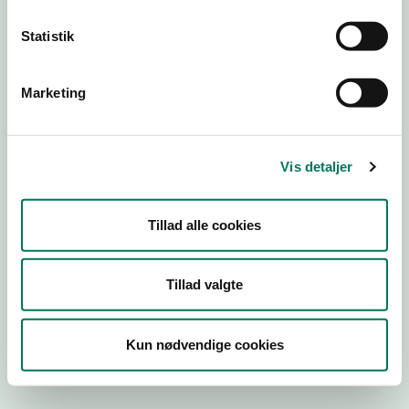
Statistik
Engros
Marketing
Virksomhedstype
Emballagevirksomheder m.fl.
Branchegruppe
Vis detaljer
EB.20.16.99 Fremstilling af fødevarekontaktmaterialer,
engros
Branche
Tillad alle cookies
538747
ID-nummer
Tillad valgte
20114673
CVR-nr
Kun nødvendige cookies
1004228988
P-nr