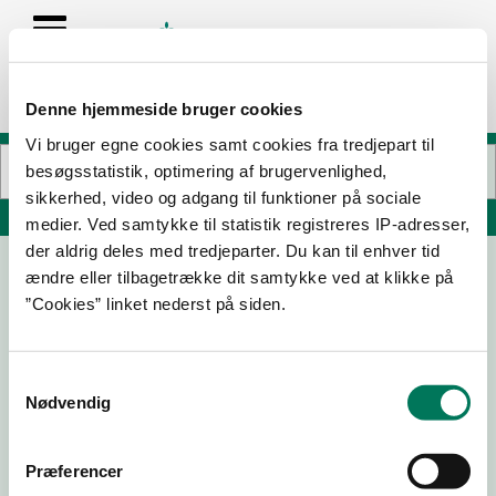
Denne hjemmeside bruger cookies
Vi bruger egne cookies samt cookies fra tredjepart til
besøgsstatistik, optimering af brugervenlighed,
sikkerhed, video og adgang til funktioner på sociale
Søg på adresse, postnummer, by, firmanavn
medier. Ved samtykke til statistik registreres IP-adresser,
der aldrig deles med tredjeparter. Du kan til enhver tid
ændre eller tilbagetrække dit samtykke ved at klikke på
O.L. Seals A/S
”Cookies” linket nederst på siden.
Bymosevej 14
3200 Helsinge
Samtykkevalg
Nødvendig
20-05-
16-10-
26-10-
28-11-23
Præferencer
25
24
22