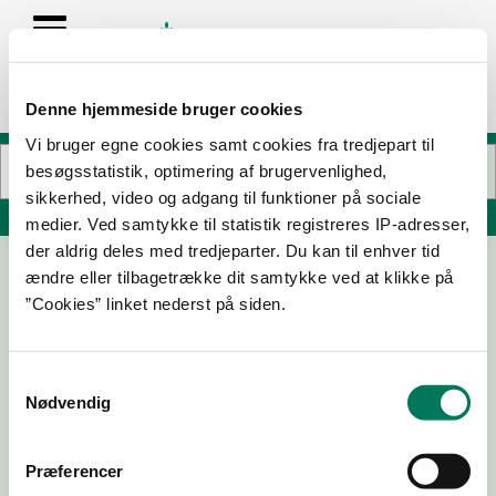
Denne hjemmeside bruger cookies
Vi bruger egne cookies samt cookies fra tredjepart til
besøgsstatistik, optimering af brugervenlighed,
sikkerhed, video og adgang til funktioner på sociale
Søg på adresse, postnummer, by, firmanavn
medier. Ved samtykke til statistik registreres IP-adresser,
der aldrig deles med tredjeparter. Du kan til enhver tid
ændre eller tilbagetrække dit samtykke ved at klikke på
”Cookies” linket nederst på siden.
Samtykkevalg
Nødvendig
Download
Smileymærke
Præferencer