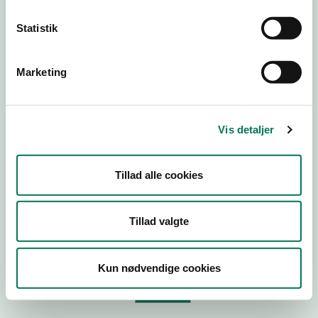
Statistik
Virksomhedstype
Branchegruppe
Marketing
Branche
ID-nummer
Vis detaljer
CVR-nr
P-nr
Tillad alle cookies
Tilføj smiley til dit website
Tillad valgte
Kopier link til at indsætte på virksomhedens hjemmeside
Kun nødvendige cookies