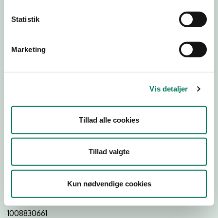
Statistik
Download
Smileymærke
Marketing
Detail
Virksomhedstype
Vis detaljer
Restauranter, kantiner, takeaway, værtshuse m.fl.
Branchegruppe
Tillad alle cookies
DD.56.10.99 Serveringsvirksomhed - Restauranter m.v.
Branche
Tillad valgte
538927
ID-nummer
Kun nødvendige cookies
26366917
CVR-nr
1008830661