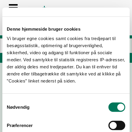
Denne hjemmeside bruger cookies
Vi bruger egne cookies samt cookies fra tredjepart til
besøgsstatistik, optimering af brugervenlighed,
sikkerhed, video og adgang til funktioner på sociale
Søg på adresse, postnummer, by, firmanavn
medier. Ved samtykke til statistik registreres IP-adresser,
der aldrig deles med tredjeparter. Du kan til enhver tid
ændre eller tilbagetrække dit samtykke ved at klikke på
Rist
”Cookies” linket nederst på siden.
Værnedamsvej 4B
1619 København V
Samtykkevalg
Nødvendig
26-04-
18-06-
14-08-
11-01-18
22
20
18
Præferencer