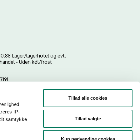
0.88 Lager/lagerhotel og evt.
handel - Uden køl/frost
7191
Tillad alle cookies
venlighed,
treres IP-
Tillad valgte
 dit samtykke
Kun nødvendige cookies