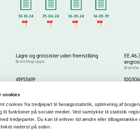
10-10-24
25-06-24
14-05-24
16-05-19
Lagre og grossister uden fremstilling
EE.46.3
Branchegruppe
engros
Branche
41955619
100306
CVR-nr
P-nr
 cookies
 cookies fra tredjepart til besøgsstatistik, optimering af bruger
Kopier link til at indsætte på virksomhedens hjemmeside
til funktioner på sociale medier. Ved samtykke til statistik regis
med tredjeparter. Du kan til enhver tid ændre eller tilbagetrække
linket nederst på siden.