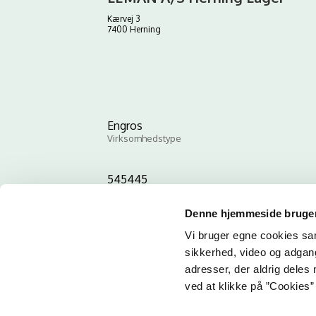
Kærvej 3
7400 Herning
Engros
Virksomhedstype
545445
ID-nummer
Denne hjemmeside bruger
Vi bruger egne cookies samt
sikkerhed, video og adgang 
adresser, der aldrig deles 
ved at klikke på ”Cookies” 