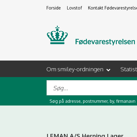
Forside
Lovstof
Kontakt Fødevarestyrels
Om smiley-ordningen
Statis
Søg på adresse, postnummer, by, firmanavn
LEMAN A/S Herning Lager