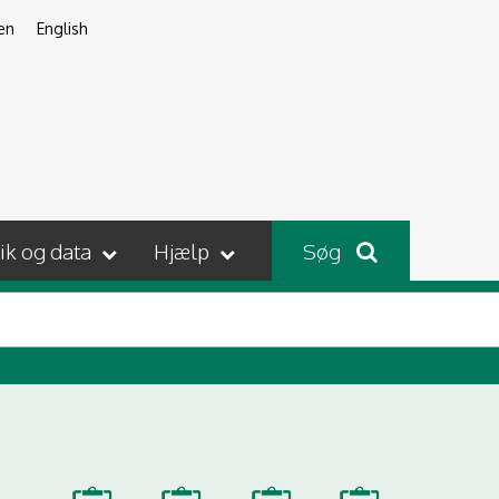
en
English
tik og data
Hjælp
Søg