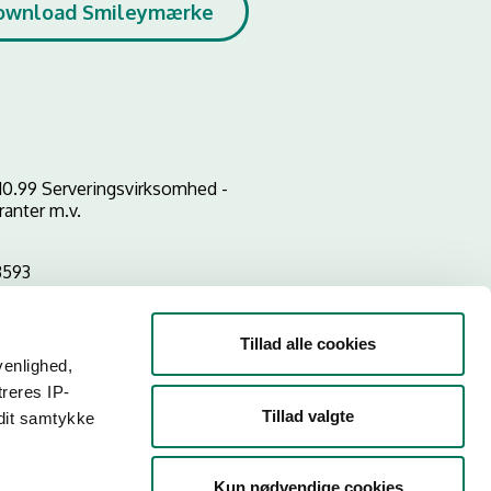
ownload Smileymærke
10.99 Serveringsvirksomhed -
ranter m.v.
3593
Tillad alle cookies
venlighed,
treres IP-
Tillad valgte
 dit samtykke
Kun nødvendige cookies