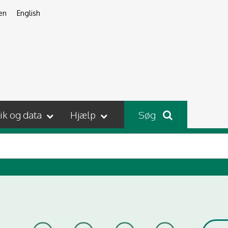
en
English
tik og data
Hjælp
Søg