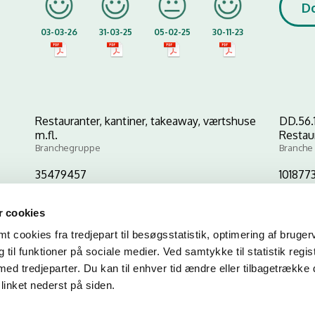
D
03-03-26
31-03-25
05-02-25
30-11-23
Restauranter, kantiner, takeaway, værtshuse
DD.56.
m.fl.
Restau
Branchegruppe
Branche
35479457
101877
CVR-nr
P-nr
 cookies
 cookies fra tredjepart til besøgsstatistik, optimering af bruger
Kopier link til at indsætte på virksomhedens hjemmeside
til funktioner på sociale medier. Ved samtykke til statistik regis
med tredjeparter. Du kan til enhver tid ændre eller tilbagetrække
linket nederst på siden.