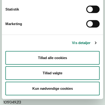
Statistik
Download Smileymærke
Marketing
Detail
Virksomhedstype
Vis detaljer
Delikatesseforretninger og takeaway uden servering
Branchegruppe
Tillad alle cookies
DD.47.20.99 Specialforretning - Delikatesse,
specialiteter m.v. med behandling
Branche
Tillad valgte
547796
ID-nummer
Kun nødvendige cookies
35764186
CVR-nr
1019349213