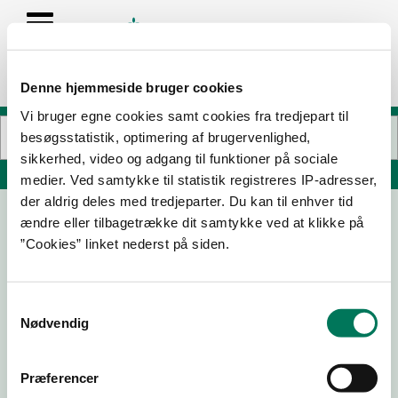
Denne hjemmeside bruger cookies
Vi bruger egne cookies samt cookies fra tredjepart til
besøgsstatistik, optimering af brugervenlighed,
sikkerhed, video og adgang til funktioner på sociale
Søg på adresse, postnummer, by, firmanavn
medier. Ved samtykke til statistik registreres IP-adresser,
der aldrig deles med tredjeparter. Du kan til enhver tid
ændre eller tilbagetrække dit samtykke ved at klikke på
Sindbjerg Vingård
”Cookies” linket nederst på siden.
Grå Stensvej 2
7970 Redsted M
Samtykkevalg
Nødvendig
24-06-
17-06-
05-07-
10-06-
25
24
23
22
Præferencer