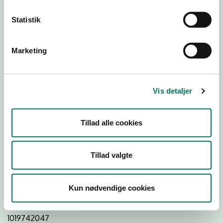
Statistik
Download
Smileymærke
Marketing
Detail
Virksomhedstype
Vis detaljer
Restauranter, kantiner, takeaway, værtshuse m.fl.
Branchegruppe
Tillad alle cookies
DD.56.10.99 Serveringsvirksomhed - Restauranter m.v.
Branche
Tillad valgte
554109
ID-nummer
Kun nødvendige cookies
33355742
CVR-nr
1019742047