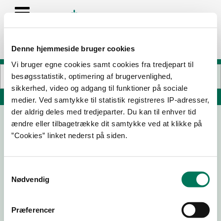
Denne hjemmeside bruger cookies
Vi bruger egne cookies samt cookies fra tredjepart til
besøgsstatistik, optimering af brugervenlighed,
sikkerhed, video og adgang til funktioner på sociale
Søg på adresse, postnummer, by, firmanavn
medier. Ved samtykke til statistik registreres IP-adresser,
der aldrig deles med tredjeparter. Du kan til enhver tid
ændre eller tilbagetrække dit samtykke ved at klikke på
Tokyo Running Sushi
”Cookies” linket nederst på siden.
Næstved Storcenter 53
4700 Næstved
Samtykkevalg
Nødvendig
03-10-
14-10-
04-10-
11-02-26
25
24
23
Præferencer