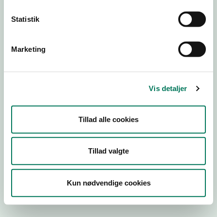
Statistik
Engros
Marketing
Virksomhedstype
Emballagevirksomheder m.fl.
Branchegruppe
Vis detaljer
EE.46.40.99 Markedsføring af
fødevarekontaktmaterialer, engros
Branche
Tillad alle cookies
554413
ID-nummer
Tillad valgte
21237604
CVR-nr
Kun nødvendige cookies
1004924053
P-nr