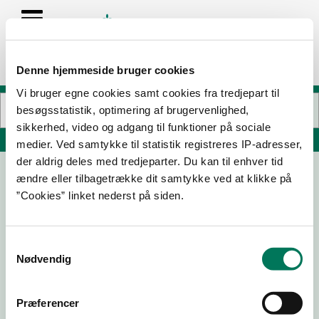
Denne hjemmeside bruger cookies
Vi bruger egne cookies samt cookies fra tredjepart til
besøgsstatistik, optimering af brugervenlighed,
sikkerhed, video og adgang til funktioner på sociale
Søg på adresse, postnummer, by, firmanavn
medier. Ved samtykke til statistik registreres IP-adresser,
der aldrig deles med tredjeparter. Du kan til enhver tid
ændre eller tilbagetrække dit samtykke ved at klikke på
Selskov ApS
”Cookies” linket nederst på siden.
Ringager 4E
2605 Brøndby
Samtykkevalg
Nødvendig
04-10-
12-10-21
03-12-14
Præferencer
16