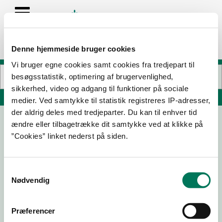
Denne hjemmeside bruger cookies
Vi bruger egne cookies samt cookies fra tredjepart til
besøgsstatistik, optimering af brugervenlighed,
sikkerhed, video og adgang til funktioner på sociale
Søg på adresse, postnummer, by, firmanavn
medier. Ved samtykke til statistik registreres IP-adresser,
der aldrig deles med tredjeparter. Du kan til enhver tid
ændre eller tilbagetrække dit samtykke ved at klikke på
”Cookies” linket nederst på siden.
Samtykkevalg
Nødvendig
Download
Smileymærke
Præferencer