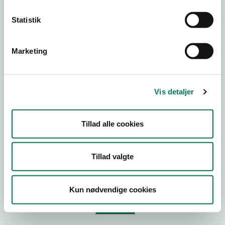
Statistik
Virksomhedstype
Branchegruppe
Marketing
Branche
ID-nummer
Vis detaljer
CVR-nr
P-nr
Tillad alle cookies
Tilføj smiley til dit website
Tillad valgte
Kopier link til at indsætte på virksomhedens hjemmeside
Kun nødvendige cookies