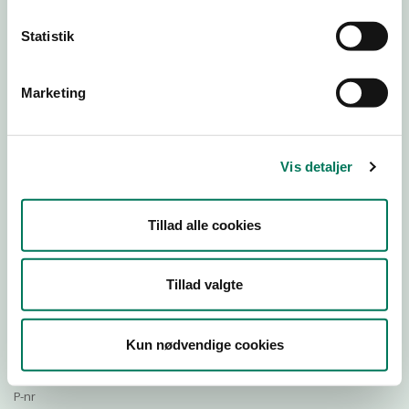
Statistik
Download Smileymærke
Marketing
Detail
Virksomhedstype
Vis detaljer
Restauranter, kantiner, takeaway, værtshuse m.fl.
Branchegruppe
Tillad alle cookies
DD.56.10.99 Serveringsvirksomhed - Restauranter m.v.
Branche
559387
Tillad valgte
ID-nummer
14975896
Kun nødvendige cookies
CVR-nr
1019884585
P-nr