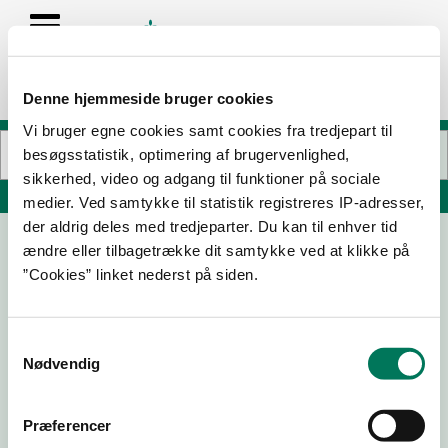
Denne hjemmeside bruger cookies
Vi bruger egne cookies samt cookies fra tredjepart til
besøgsstatistik, optimering af brugervenlighed,
sikkerhed, video og adgang til funktioner på sociale
Søg på adresse, postnummer, by, firmanavn
medier. Ved samtykke til statistik registreres IP-adresser,
der aldrig deles med tredjeparter. Du kan til enhver tid
ændre eller tilbagetrække dit samtykke ved at klikke på
Hotel Skovly
”Cookies” linket nederst på siden.
Nyker Strandvej 30
3700 Rønne
Samtykkevalg
Nødvendig
28-09-
31-08-
23-07-
18-07-
22
20
19
17
Præferencer