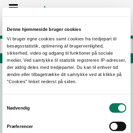
Denne hjemmeside bruger cookies
Vi bruger egne cookies samt cookies fra tredjepart til
besøgsstatistik, optimering af brugervenlighed,
sikkerhed, video og adgang til funktioner på sociale
Søg på adresse, postnummer, by, firmanavn
medier. Ved samtykke til statistik registreres IP-adresser,
der aldrig deles med tredjeparter. Du kan til enhver tid
ændre eller tilbagetrække dit samtykke ved at klikke på
Nøddehuset
”Cookies” linket nederst på siden.
Servicevej 6
4220 Korsør
Samtykkevalg
Nødvendig
04-06-
08-05-
09-01-
24-11-25
Præferencer
26
26
26