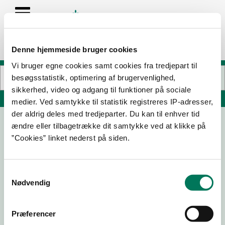
Denne hjemmeside bruger cookies
Vi bruger egne cookies samt cookies fra tredjepart til
besøgsstatistik, optimering af brugervenlighed,
sikkerhed, video og adgang til funktioner på sociale
Søg på adresse, postnummer, by, firmanavn
medier. Ved samtykke til statistik registreres IP-adresser,
der aldrig deles med tredjeparter. Du kan til enhver tid
ændre eller tilbagetrække dit samtykke ved at klikke på
DROPZONE DENMARK ApS
”Cookies” linket nederst på siden.
Skinderholmvej 31
7400 Herning
Samtykkevalg
Nødvendig
07-10-
23-06-
09-05-
26-06-
22
22
22
20
Præferencer