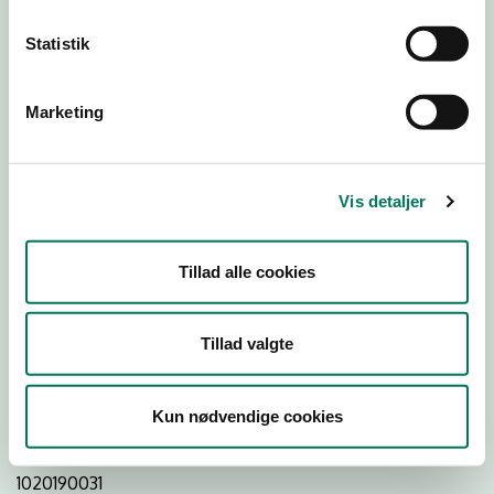
Statistik
Download
Smileymærke
Marketing
Detail
Virksomhedstype
Vis detaljer
Restauranter, kantiner, takeaway, værtshuse m.fl.
Branchegruppe
Tillad alle cookies
DD.56.10.99 Serveringsvirksomhed - Restauranter m.v.
Branche
Tillad valgte
560857
ID-nummer
Kun nødvendige cookies
36553596
CVR-nr
1020190031