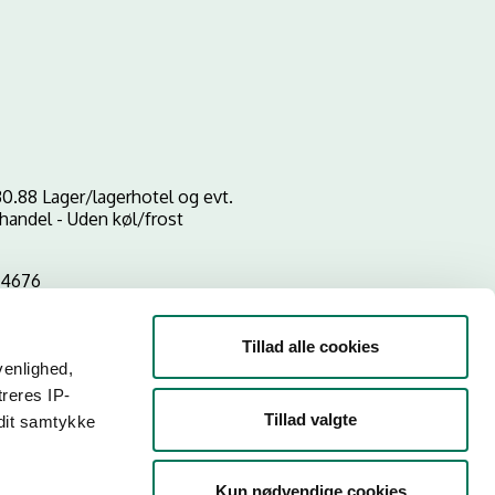
0.88 Lager/lagerhotel og evt.
handel - Uden køl/frost
54676
Tillad alle cookies
venlighed,
treres IP-
Tillad valgte
 dit samtykke
Kun nødvendige cookies