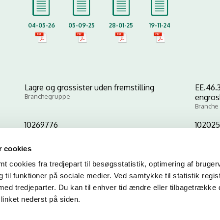
04-05-26
05-09-25
28-01-25
19-11-24
Lagre og grossister uden fremstilling
EE.46.3
Branchegruppe
engros
Branche
10269776
10202
CVR-nr
P-nr
 cookies
 cookies fra tredjepart til besøgsstatistik, optimering af bruger
Kopier link til at indsætte på virksomhedens hjemmeside
til funktioner på sociale medier. Ved samtykke til statistik regis
med tredjeparter. Du kan til enhver tid ændre eller tilbagetrække
linket nederst på siden.