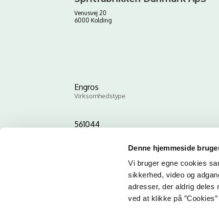
Venusvej 20
6000 Kolding
Engros
Virksomhedstype
561044
ID-nummer
Denne hjemmeside bruger
Vi bruger egne cookies samt
sikkerhed, video og adgang 
adresser, der aldrig deles 
ved at klikke på ”Cookies” 