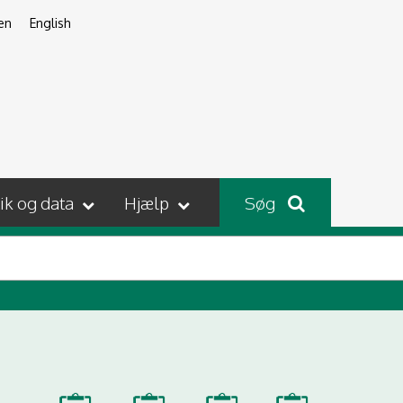
en
English
tik og data
Hjælp
Søg