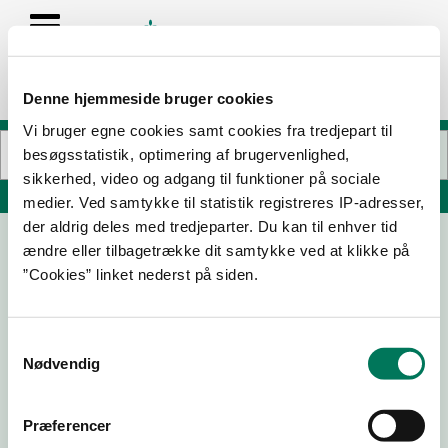
Denne hjemmeside bruger cookies
Vi bruger egne cookies samt cookies fra tredjepart til
besøgsstatistik, optimering af brugervenlighed,
sikkerhed, video og adgang til funktioner på sociale
Søg på adresse, postnummer, by, firmanavn
medier. Ved samtykke til statistik registreres IP-adresser,
der aldrig deles med tredjeparter. Du kan til enhver tid
ændre eller tilbagetrække dit samtykke ved at klikke på
Divina Pizza / Artistico iscafe
”Cookies” linket nederst på siden.
Strandvejen 159A
3060 Espergærde
Samtykkevalg
Nødvendig
17-03-
04-07-
14-06-
16-11-20
26
19
18
Præferencer