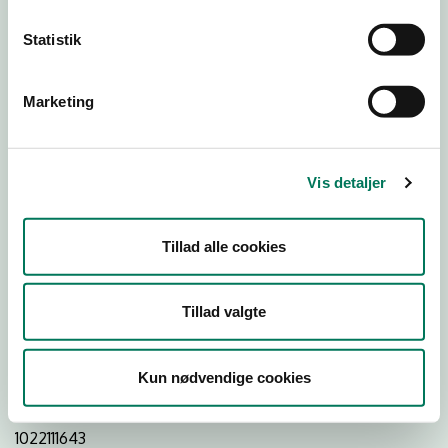
Statistik
Download
Smileymærke
Marketing
Detail
Virksomhedstype
Vis detaljer
Restauranter, kantiner, takeaway, værtshuse m.fl.
Branchegruppe
Tillad alle cookies
DD.56.10.99 Serveringsvirksomhed - Restauranter m.v.
Branche
Tillad valgte
561954
ID-nummer
Kun nødvendige cookies
31449146
CVR-nr
1022111643