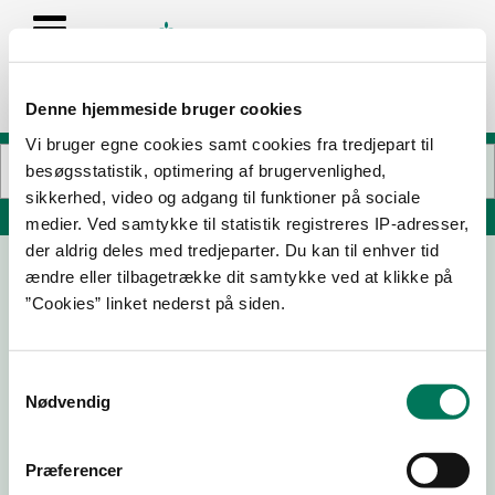
Denne hjemmeside bruger cookies
Vi bruger egne cookies samt cookies fra tredjepart til
besøgsstatistik, optimering af brugervenlighed,
sikkerhed, video og adgang til funktioner på sociale
Søg på adresse, postnummer, by, firmanavn
medier. Ved samtykke til statistik registreres IP-adresser,
der aldrig deles med tredjeparter. Du kan til enhver tid
ændre eller tilbagetrække dit samtykke ved at klikke på
Refborg A/S
”Cookies” linket nederst på siden.
Buen 6
7190 Billund
Samtykkevalg
Nødvendig
01-04-
12-03-
02-10-
31-05-
26
26
24
24
Præferencer