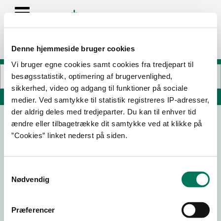
Denne hjemmeside bruger cookies
Vi bruger egne cookies samt cookies fra tredjepart til
besøgsstatistik, optimering af brugervenlighed,
sikkerhed, video og adgang til funktioner på sociale
Søg på adresse, postnummer, by, firmanavn
medier. Ved samtykke til statistik registreres IP-adresser,
der aldrig deles med tredjeparter. Du kan til enhver tid
ændre eller tilbagetrække dit samtykke ved at klikke på
”Cookies” linket nederst på siden.
Samtykkevalg
Nødvendig
Download
Smileymærke
Præferencer