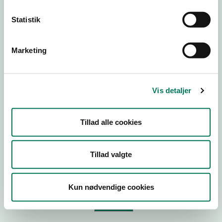
Statistik
Virksomhedstype
Branchegruppe
Marketing
Branche
ID-nummer
Vis detaljer
CVR-nr
P-nr
Tillad alle cookies
Tilføj smiley til dit website
Tillad valgte
Kopier link til at indsætte på virksomhedens hjemmeside
Kun nødvendige cookies