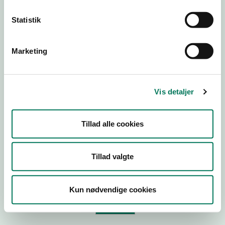
Statistik
Virksomhedstype
Branchegruppe
Marketing
Branche
ID-nummer
Vis detaljer
CVR-nr
P-nr
Tillad alle cookies
Tilføj smiley til dit website
Tillad valgte
Kopier link til at indsætte på virksomhedens hjemmeside
Kun nødvendige cookies