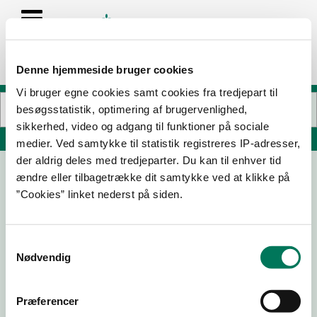
Denne hjemmeside bruger cookies
Vi bruger egne cookies samt cookies fra tredjepart til
besøgsstatistik, optimering af brugervenlighed,
sikkerhed, video og adgang til funktioner på sociale
Søg på adresse, postnummer, by, firmanavn
medier. Ved samtykke til statistik registreres IP-adresser,
der aldrig deles med tredjeparter. Du kan til enhver tid
ændre eller tilbagetrække dit samtykke ved at klikke på
”Cookies” linket nederst på siden.
Samtykkevalg
Nødvendig
Download
Smileymærke
Præferencer