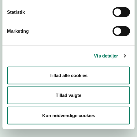
Statistik
Engros
Marketing
Virksomhedstype
Kontorvirksomheder m.fl.
Branchegruppe
Vis detaljer
EE.46.17.00 Kontorvirksomhed eller agenturvirksomhed -
uden lager
Branche
Tillad alle cookies
574869
ID-nummer
Tillad valgte
35803092
CVR-nr
Kun nødvendige cookies
1019217996
P-nr