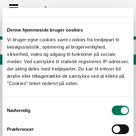
Denne hjemmeside bruger cookies
Vi bruger egne cookies samt cookies fra tredjepart til
besøgsstatistik, optimering af brugervenlighed,
sikkerhed, video og adgang til funktioner på sociale
Søg på adresse, postnummer, by, firmanavn
medier. Ved samtykke til statistik registreres IP-adresser,
der aldrig deles med tredjeparter. Du kan til enhver tid
ændre eller tilbagetrække dit samtykke ved at klikke på
TASTEFUL FOODS ApS
”Cookies” linket nederst på siden.
Flæsketorvet 26
1711 København V
Samtykkevalg
Nødvendig
01-04-
20-03-
06-03-
27-03-
Præferencer
25
24
24
23