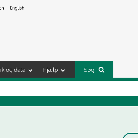
en
English
tik og data
Hjælp
Søg