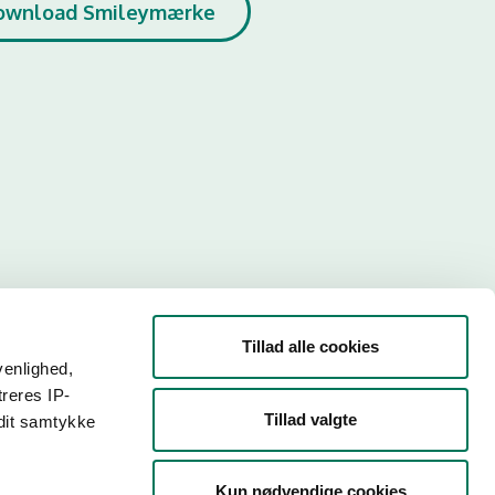
ownload Smileymærke
Tillad alle cookies
venlighed,
treres IP-
Tillad valgte
 dit samtykke
r. Så
Kun nødvendige cookies