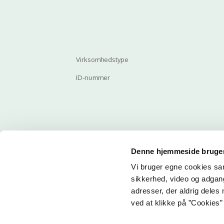
Virksomhedstype
ID-nummer
Denne hjemmeside bruger
Vi bruger egne cookies samt
Email
sikkerhed, video og adgang 
adresser, der aldrig deles 
ved at klikke på ”Cookies” 
Her ka
får du 