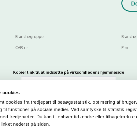
D
Branchegruppe
Branche
CVR-nr
P-nr
Kopier link til at indsætte på virksomhedens hjemmeside
 cookies
 cookies fra tredjepart til besøgsstatistik, optimering af bruger
til funktioner på sociale medier. Ved samtykke til statistik regis
med tredjeparter. Du kan til enhver tid ændre eller tilbagetrække
linket nederst på siden.
n du indtaste din mail og abonnere på denne virksomheds kontrolrapporte
en mail, når der kommer en ny kontrolrapport.