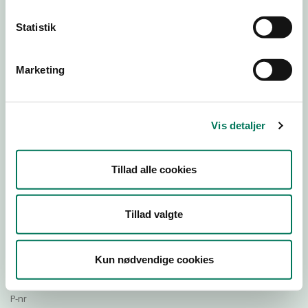
Statistik
Download Smileymærke
Marketing
Detail
Virksomhedstype
Vis detaljer
Restauranter, kantiner, takeaway, værtshuse m.fl.
Branchegruppe
Tillad alle cookies
DD.56.10.99 Serveringsvirksomhed - Restauranter m.v.
Branche
578112
Tillad valgte
ID-nummer
34125961
Kun nødvendige cookies
CVR-nr
1017442496
P-nr