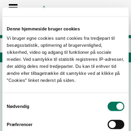
Denne hjemmeside bruger cookies
Vi bruger egne cookies samt cookies fra tredjepart til
besøgsstatistik, optimering af brugervenlighed,
sikkerhed, video og adgang til funktioner på sociale
Søg på adresse, postnummer, by, firmanavn
medier. Ved samtykke til statistik registreres IP-adresser,
der aldrig deles med tredjeparter. Du kan til enhver tid
ændre eller tilbagetrække dit samtykke ved at klikke på
DeliLet
”Cookies” linket nederst på siden.
Østergade 23
8870 Langå
Samtykkevalg
Nødvendig
07-09-
18-04-
08-03-
02-12-25
23
23
23
Præferencer