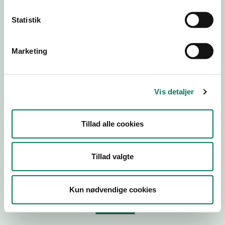
Statistik
Virksomhedstype
Branchegruppe
Marketing
Branche
ID-nummer
Vis detaljer
CVR-nr
P-nr
Tillad alle cookies
Tilføj smiley til dit website
Tillad valgte
Kopier link til at indsætte på virksomhedens hjemmeside
Kun nødvendige cookies