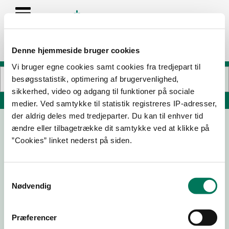
Denne hjemmeside bruger cookies
Vi bruger egne cookies samt cookies fra tredjepart til
besøgsstatistik, optimering af brugervenlighed,
sikkerhed, video og adgang til funktioner på sociale
Søg på adresse, postnummer, by, firmanavn
medier. Ved samtykke til statistik registreres IP-adresser,
der aldrig deles med tredjeparter. Du kan til enhver tid
ændre eller tilbagetrække dit samtykke ved at klikke på
”Cookies” linket nederst på siden.
Samtykkevalg
Nødvendig
Download
Smileymærke
Præferencer