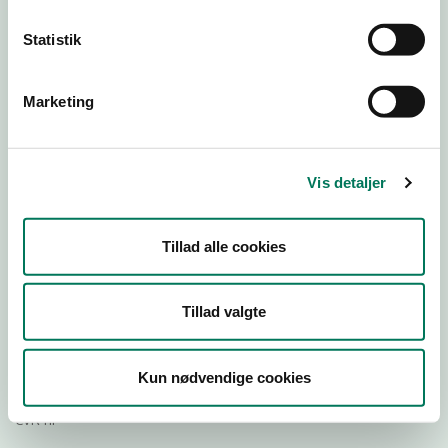
Statistik
Download
Smileymærke
Marketing
Detail
Virksomhedstype
Vis detaljer
Hospitals- og institutionskøkkener
Branchegruppe
Tillad alle cookies
DD.56.29.00 Serveringsvirksomhed -
Institutionskøkkener m.v.
Branche
Tillad valgte
644783
ID-nummer
Kun nødvendige cookies
29190658
CVR-nr