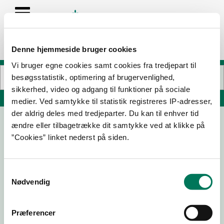
Denne hjemmeside bruger cookies
Vi bruger egne cookies samt cookies fra tredjepart til
besøgsstatistik, optimering af brugervenlighed,
sikkerhed, video og adgang til funktioner på sociale
Søg på adresse, postnummer, by, firmanavn
medier. Ved samtykke til statistik registreres IP-adresser,
der aldrig deles med tredjeparter. Du kan til enhver tid
ændre eller tilbagetrække dit samtykke ved at klikke på
Bofællesskab-Venus-Kofoedsminde
”Cookies” linket nederst på siden.
Højbovej 9
4970 Rødby
Samtykkevalg
Nødvendig
17-06-
03-10-
23-05-
26-06-
25
19
18
17
Præferencer