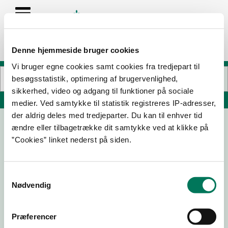
Denne hjemmeside bruger cookies
Vi bruger egne cookies samt cookies fra tredjepart til
besøgsstatistik, optimering af brugervenlighed,
sikkerhed, video og adgang til funktioner på sociale
Søg på adresse, postnummer, by, firmanavn
medier. Ved samtykke til statistik registreres IP-adresser,
der aldrig deles med tredjeparter. Du kan til enhver tid
ændre eller tilbagetrække dit samtykke ved at klikke på
Parma & Pasta Lyngby
”Cookies” linket nederst på siden.
Lyngby Storcenter 1
2800 Kongens Lyngby
Samtykkevalg
Nødvendig
23-03-
02-02-
13-04-
03-02-
26
26
23
22
Præferencer