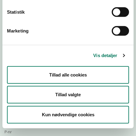
Statistik
Download Smileymærke
Marketing
Detail
Virksomhedstype
Vis detaljer
Restauranter, kantiner, takeaway, værtshuse m.fl.
Branchegruppe
Tillad alle cookies
DD.56.10.99 Serveringsvirksomhed - Restauranter m.v.
Branche
645422
Tillad valgte
ID-nummer
36900903
Kun nødvendige cookies
CVR-nr
1021210338
P-nr