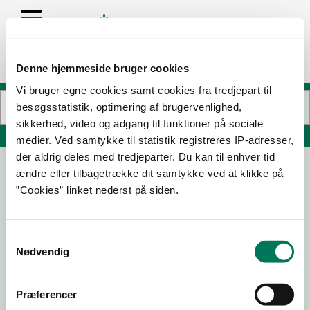
Denne hjemmeside bruger cookies
Vi bruger egne cookies samt cookies fra tredjepart til
besøgsstatistik, optimering af brugervenlighed,
sikkerhed, video og adgang til funktioner på sociale
Søg på adresse, postnummer, by, firmanavn
medier. Ved samtykke til statistik registreres IP-adresser,
der aldrig deles med tredjeparter. Du kan til enhver tid
ændre eller tilbagetrække dit samtykke ved at klikke på
Orkla Care A/S Lynge Site
”Cookies” linket nederst på siden.
Vassingerødvej 3-9
3540 Lynge
Samtykkevalg
Nødvendig
09-07-
14-03-
01-07-
08-10-
Præferencer
25
23
22
21