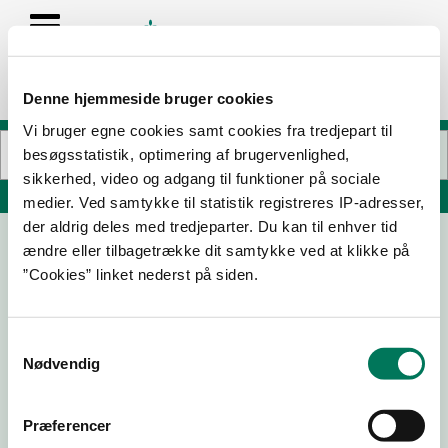
Denne hjemmeside bruger cookies
Vi bruger egne cookies samt cookies fra tredjepart til
besøgsstatistik, optimering af brugervenlighed,
sikkerhed, video og adgang til funktioner på sociale
Søg på adresse, postnummer, by, firmanavn
medier. Ved samtykke til statistik registreres IP-adresser,
der aldrig deles med tredjeparter. Du kan til enhver tid
ændre eller tilbagetrække dit samtykke ved at klikke på
”Cookies” linket nederst på siden.
Samtykkevalg
Nødvendig
Download
Smileymærke
Præferencer