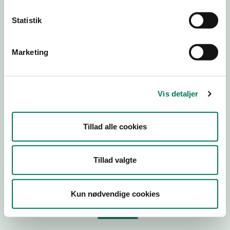
Statistik
Virksomhedstype
Branchegruppe
Marketing
Branche
ID-nummer
Vis detaljer
CVR-nr
P-nr
Tillad alle cookies
Tilføj smiley til dit website
Tillad valgte
Kopier link til at indsætte på virksomhedens hjemmeside
Kun nødvendige cookies