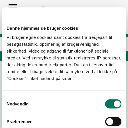
Denne hjemmeside bruger cookies
Vi bruger egne cookies samt cookies fra tredjepart til
besøgsstatistik, optimering af brugervenlighed,
sikkerhed, video og adgang til funktioner på sociale
Søg på adresse, postnummer, by, firmanavn
medier. Ved samtykke til statistik registreres IP-adresser,
der aldrig deles med tredjeparter. Du kan til enhver tid
ændre eller tilbagetrække dit samtykke ved at klikke på
Tejn Idrætsforening
”Cookies” linket nederst på siden.
Skovbrynet 1
3770 Allinge
Samtykkevalg
Nødvendig
25-04-
21-04-
19-10-17
19
16
Præferencer