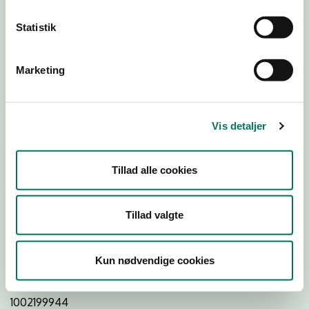
Statistik
Download
Smileymærke
Marketing
Detail
Virksomhedstype
Vis detaljer
Restauranter, kantiner, takeaway, værtshuse m.fl.
Branchegruppe
Tillad alle cookies
DD.56.10.99 Serveringsvirksomhed - Restauranter m.v.
Branche
Tillad valgte
645752
ID-nummer
Kun nødvendige cookies
65014211
CVR-nr
1002199944