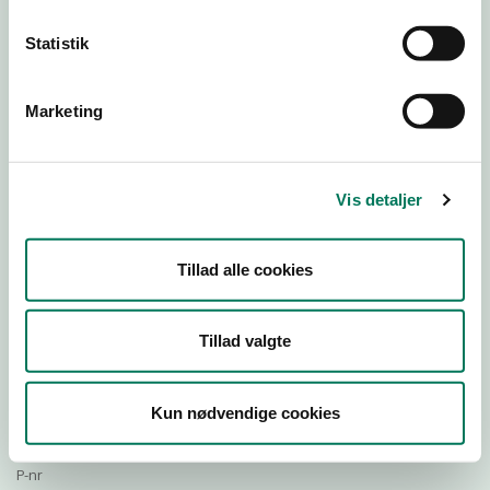
Statistik
Download Smileymærke
Marketing
Detail
Virksomhedstype
Vis detaljer
Restauranter, kantiner, takeaway, værtshuse m.fl.
Branchegruppe
Tillad alle cookies
DD.56.10.99 Serveringsvirksomhed - Restauranter m.v.
Branche
653782
Tillad valgte
ID-nummer
21545538
Kun nødvendige cookies
CVR-nr
1014552940
P-nr