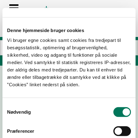
Denne hjemmeside bruger cookies
Vi bruger egne cookies samt cookies fra tredjepart til
besøgsstatistik, optimering af brugervenlighed,
sikkerhed, video og adgang til funktioner på sociale
Søg på adresse, postnummer, by, firmanavn
medier. Ved samtykke til statistik registreres IP-adresser,
der aldrig deles med tredjeparter. Du kan til enhver tid
ændre eller tilbagetrække dit samtykke ved at klikke på
Sulkendrup Vandmølle
”Cookies” linket nederst på siden.
Sulkendrupvej 1
5800 Nyborg
Samtykkevalg
Nødvendig
16-07-
30-07-
14-06-
06-08-
25
24
19
17
Præferencer