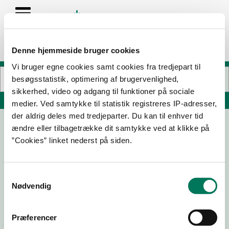
Denne hjemmeside bruger cookies
Vi bruger egne cookies samt cookies fra tredjepart til
besøgsstatistik, optimering af brugervenlighed,
sikkerhed, video og adgang til funktioner på sociale
Søg på adresse, postnummer, by, firmanavn
medier. Ved samtykke til statistik registreres IP-adresser,
der aldrig deles med tredjeparter. Du kan til enhver tid
ændre eller tilbagetrække dit samtykke ved at klikke på
Restaurant Sprød ApS
”Cookies” linket nederst på siden.
Enghaven 35
7500 Holstebro
Samtykkevalg
Nødvendig
29-04-
25-03-
03-07-
27-03-
26
26
25
25
Præferencer