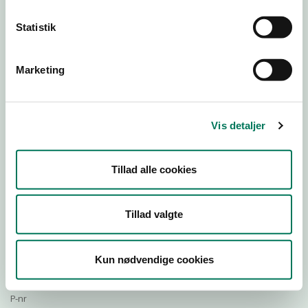
Statistik
Download Smileymærke
Marketing
Detail
Virksomhedstype
Vis detaljer
Restauranter, kantiner, takeaway, værtshuse m.fl.
Branchegruppe
Tillad alle cookies
DD.56.10.99 Serveringsvirksomhed - Restauranter m.v.
Branche
661895
Tillad valgte
ID-nummer
37784745
Kun nødvendige cookies
CVR-nr
1021495448
P-nr