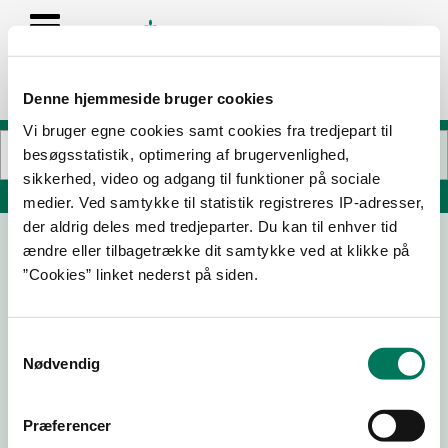
Denne hjemmeside bruger cookies
Vi bruger egne cookies samt cookies fra tredjepart til
besøgsstatistik, optimering af brugervenlighed,
sikkerhed, video og adgang til funktioner på sociale
Søg på adresse, postnummer, by, firmanavn
medier. Ved samtykke til statistik registreres IP-adresser,
der aldrig deles med tredjeparter. Du kan til enhver tid
ændre eller tilbagetrække dit samtykke ved at klikke på
Lagkagehuset A/S
”Cookies” linket nederst på siden.
Bryggerstræde 9
8620 Kjellerup
Samtykkevalg
Nødvendig
30-04-
01-10-
18-07-
02-11-22
25
24
22
Præferencer