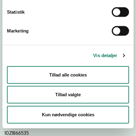
Statistik
Download
Smileymærke
Marketing
Detail
Virksomhedstype
Vis detaljer
Bagere og bagerafdelinger
Branchegruppe
Tillad alle cookies
DD.10.71.20 Specialforretning - Bager m.v.
Branche
Tillad valgte
666635
ID-nummer
Kun nødvendige cookies
20213094
CVR-nr
1021866535