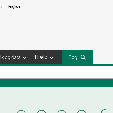
en
English
tik og data
Hjælp
Søg