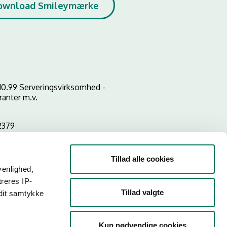
ownload Smileymærke
10.99 Serveringsvirksomhed -
ranter m.v.
2379
Tillad alle cookies
venlighed,
treres IP-
Tillad valgte
 dit samtykke
Kun nødvendige cookies