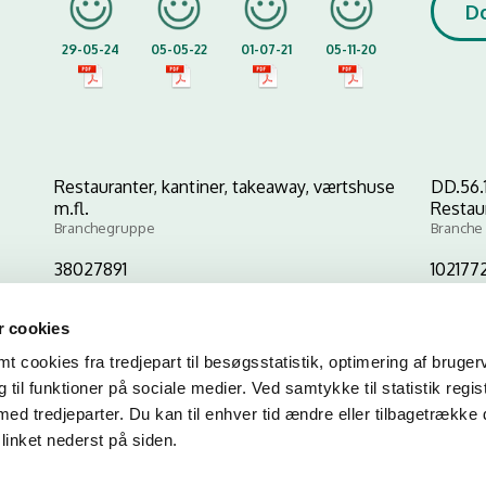
D
29-05-24
05-05-22
01-07-21
05-11-20
Restauranter, kantiner, takeaway, værtshuse
DD.56.
m.fl.
Restau
Branchegruppe
Branche
38027891
102177
CVR-nr
P-nr
 cookies
 cookies fra tredjepart til besøgsstatistik, optimering af bruger
Kopier link til at indsætte på virksomhedens hjemmeside
til funktioner på sociale medier. Ved samtykke til statistik regis
med tredjeparter. Du kan til enhver tid ændre eller tilbagetrække
linket nederst på siden.