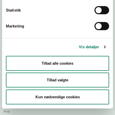
Statistik
Download Smileymærke
Marketing
Detail
Virksomhedstype
Vis detaljer
Restauranter, kantiner, takeaway, værtshuse m.fl.
Branchegruppe
Tillad alle cookies
DD.56.30.99 Serveringsvirksomhed - Uden behandling
Branche
697935
Tillad valgte
ID-nummer
38014781
Kun nødvendige cookies
CVR-nr
1021757957
P-nr