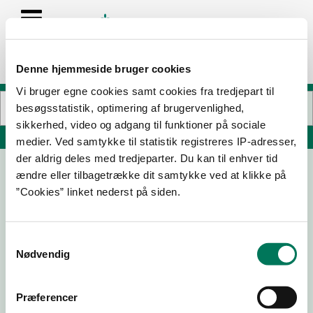
Denne hjemmeside bruger cookies
Vi bruger egne cookies samt cookies fra tredjepart til
besøgsstatistik, optimering af brugervenlighed,
sikkerhed, video og adgang til funktioner på sociale
Søg på adresse, postnummer, by, firmanavn
medier. Ved samtykke til statistik registreres IP-adresser,
der aldrig deles med tredjeparter. Du kan til enhver tid
ændre eller tilbagetrække dit samtykke ved at klikke på
Mammis Gelato ApS
”Cookies” linket nederst på siden.
Rosensgade 34 St Tv
8000 Aarhus C
Samtykkevalg
Nødvendig
08-07-
19-07-
10-07-
19-10-22
25
24
23
Præferencer