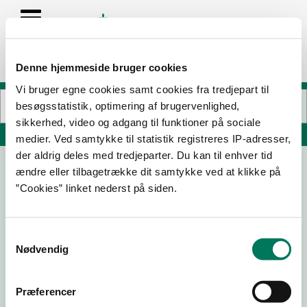
Denne hjemmeside bruger cookies
Vi bruger egne cookies samt cookies fra tredjepart til
besøgsstatistik, optimering af brugervenlighed,
sikkerhed, video og adgang til funktioner på sociale
Søg på adresse, postnummer, by, firmanavn
medier. Ved samtykke til statistik registreres IP-adresser,
der aldrig deles med tredjeparter. Du kan til enhver tid
ændre eller tilbagetrække dit samtykke ved at klikke på
Vitrinen
”Cookies” linket nederst på siden.
Vestergade 6C
4600 Køge
Samtykkevalg
Nødvendig
30-09-
06-07-
20-05-
01-02-21
22
22
22
Præferencer