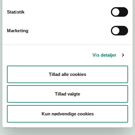
Statistik
Download
Smileymærke
Marketing
Detail
Virksomhedstype
Vis detaljer
Dagligvareforretninger
Branchegruppe
Tillad alle cookies
DD.47.10.99 Dagligvareforretning uden/med begrænset
behandling
Branche
Tillad valgte
699590
ID-nummer
Kun nødvendige cookies
25394135
CVR-nr