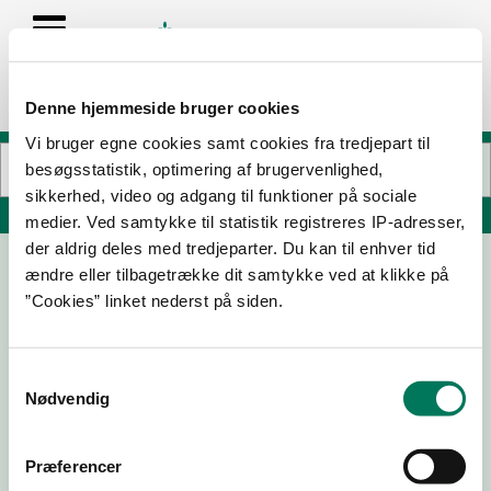
Denne hjemmeside bruger cookies
Vi bruger egne cookies samt cookies fra tredjepart til
besøgsstatistik, optimering af brugervenlighed,
sikkerhed, video og adgang til funktioner på sociale
Søg på adresse, postnummer, by, firmanavn
medier. Ved samtykke til statistik registreres IP-adresser,
der aldrig deles med tredjeparter. Du kan til enhver tid
ændre eller tilbagetrække dit samtykke ved at klikke på
BAKO ApS
”Cookies” linket nederst på siden.
Lyngvej 2
9000 Aalborg
Samtykkevalg
Nødvendig
05-02-
08-01-
28-10-
16-09-
Præferencer
25
25
24
24