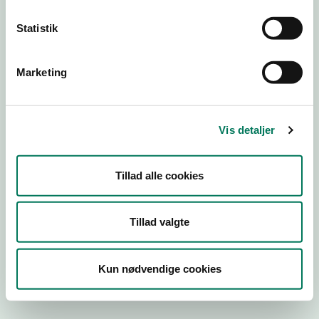
Statistik
Engros
Marketing
Virksomhedstype
Kontorvirksomheder m.fl.
Branchegruppe
Vis detaljer
EE.46.17.00 Kontorvirksomhed eller agenturvirksomhed -
uden lager
Branche
Tillad alle cookies
699705
ID-nummer
Tillad valgte
25450418
CVR-nr
Kun nødvendige cookies
1011573483
P-nr