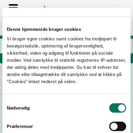
Denne hjemmeside bruger cookies
Vi bruger egne cookies samt cookies fra tredjepart til
besøgsstatistik, optimering af brugervenlighed,
sikkerhed, video og adgang til funktioner på sociale
Søg på adresse, postnummer, by, firmanavn
medier. Ved samtykke til statistik registreres IP-adresser,
der aldrig deles med tredjeparter. Du kan til enhver tid
ændre eller tilbagetrække dit samtykke ved at klikke på
L'estragon I/S
”Cookies” linket nederst på siden.
Klostergade 6
8000 Aarhus C
Samtykkevalg
Nødvendig
12-05-
16-09-
17-08-
14-04-
26
25
23
23
Præferencer