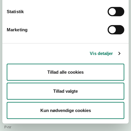
Statistik
Download Smileymærke
Marketing
Detail
Virksomhedstype
Vis detaljer
Restauranter, kantiner, takeaway, værtshuse m.fl.
Branchegruppe
Tillad alle cookies
DD.56.10.99 Serveringsvirksomhed - Restauranter m.v.
Branche
714360
Tillad valgte
ID-nummer
37673196
Kun nødvendige cookies
CVR-nr
1021436867
P-nr