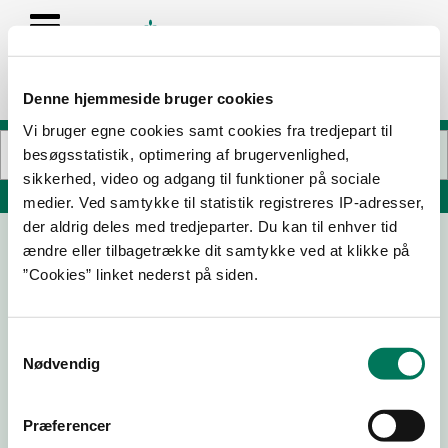
Denne hjemmeside bruger cookies
Vi bruger egne cookies samt cookies fra tredjepart til
besøgsstatistik, optimering af brugervenlighed,
sikkerhed, video og adgang til funktioner på sociale
Søg på adresse, postnummer, by, firmanavn
medier. Ved samtykke til statistik registreres IP-adresser,
der aldrig deles med tredjeparter. Du kan til enhver tid
ændre eller tilbagetrække dit samtykke ved at klikke på
Seagain ApS
”Cookies” linket nederst på siden.
Willemoesvej 2
9850 Hirtshals
Samtykkevalg
Nødvendig
04-10-
17-05-
21-09-
25-05-
Præferencer
24
23
22
22