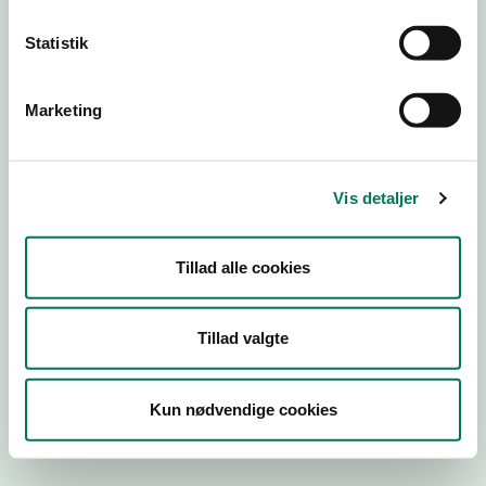
Statistik
Engros
Marketing
Virksomhedstype
Emballagevirksomheder m.fl.
Branchegruppe
Vis detaljer
EB.20.16.99 Fremstilling af fødevarekontaktmaterialer,
engros
Branche
Tillad alle cookies
716184
ID-nummer
Tillad valgte
34093342
CVR-nr
Kun nødvendige cookies
1017367834
P-nr