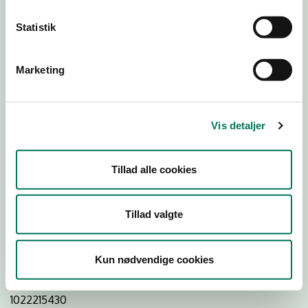
Statistik
Download Smileymærke
Marketing
Detail
Virksomhedstype
Vis detaljer
Hospitals- og institutionskøkkener
Branchegruppe
Tillad alle cookies
DD.56.29.00 Serveringsvirksomhed -
Institutionskøkkener m.v.
Branche
Tillad valgte
71982
ID-nummer
Kun nødvendige cookies
29189900
CVR-nr
1022215430