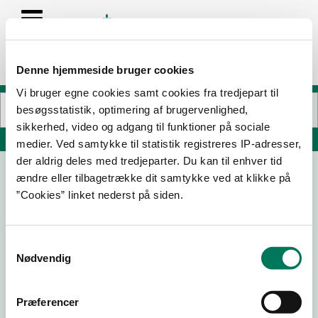
Denne hjemmeside bruger cookies
Vi bruger egne cookies samt cookies fra tredjepart til
besøgsstatistik, optimering af brugervenlighed,
sikkerhed, video og adgang til funktioner på sociale
Søg på adresse, postnummer, by, firmanavn
medier. Ved samtykke til statistik registreres IP-adresser,
der aldrig deles med tredjeparter. Du kan til enhver tid
ændre eller tilbagetrække dit samtykke ved at klikke på
Galaksen Nordstjernen
”Cookies” linket nederst på siden.
Finlandsvej 21
7100 Vejle
Samtykkevalg
Nødvendig
22-01-
06-03-
10-02-
11-05-21
24
23
22
Præferencer