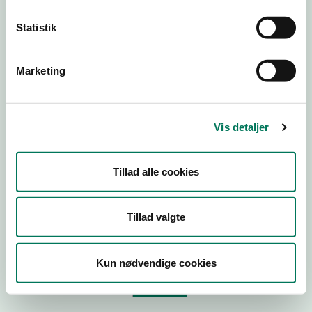
Statistik
Virksomhedstype
Branchegruppe
Marketing
Branche
ID-nummer
Vis detaljer
CVR-nr
P-nr
Tillad alle cookies
Tilføj smiley til dit website
Tillad valgte
Kopier link til at indsætte på virksomhedens hjemmeside
Kun nødvendige cookies