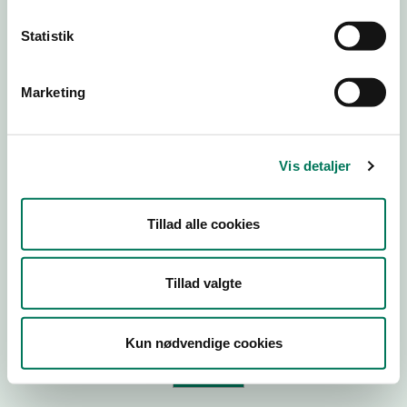
Statistik
Virksomhedstype
Branchegruppe
Marketing
Branche
ID-nummer
Vis detaljer
CVR-nr
P-nr
Tillad alle cookies
Tilføj smiley til dit website
Tillad valgte
Kopier link til at indsætte på virksomhedens hjemmeside
Kun nødvendige cookies