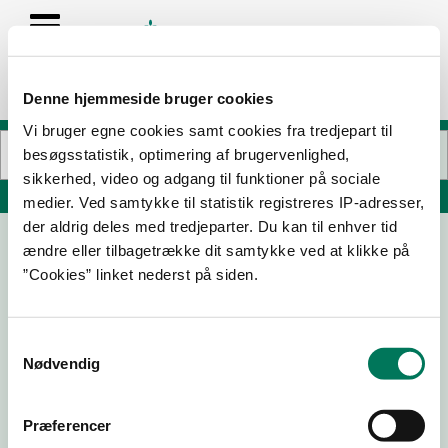
Denne hjemmeside bruger cookies
Vi bruger egne cookies samt cookies fra tredjepart til
besøgsstatistik, optimering af brugervenlighed,
sikkerhed, video og adgang til funktioner på sociale
Søg på adresse, postnummer, by, firmanavn
medier. Ved samtykke til statistik registreres IP-adresser,
der aldrig deles med tredjeparter. Du kan til enhver tid
ændre eller tilbagetrække dit samtykke ved at klikke på
”Cookies” linket nederst på siden.
Samtykkevalg
Nødvendig
Download
Smileymærke
Præferencer