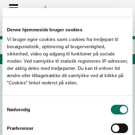
Denne hjemmeside bruger cookies
Vi bruger egne cookies samt cookies fra tredjepart til
besøgsstatistik, optimering af brugervenlighed,
sikkerhed, video og adgang til funktioner på sociale
Søg på adresse, postnummer, by, firmanavn
medier. Ved samtykke til statistik registreres IP-adresser,
der aldrig deles med tredjeparter. Du kan til enhver tid
ændre eller tilbagetrække dit samtykke ved at klikke på
K-Salat
”Cookies” linket nederst på siden.
Havnevej 32
4591 Føllenslev
Samtykkevalg
Nødvendig
07-07-
19-03-
12-02-
03-12-25
Præferencer
26
26
26