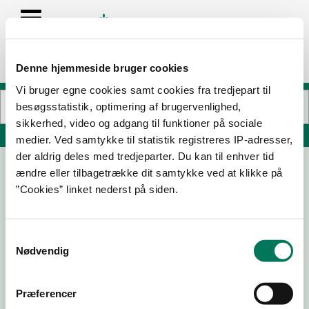
Denne hjemmeside bruger cookies
Vi bruger egne cookies samt cookies fra tredjepart til
besøgsstatistik, optimering af brugervenlighed,
sikkerhed, video og adgang til funktioner på sociale
Søg på adresse, postnummer, by, firmanavn
medier. Ved samtykke til statistik registreres IP-adresser,
der aldrig deles med tredjeparter. Du kan til enhver tid
ændre eller tilbagetrække dit samtykke ved at klikke på
Børnehaven Labyrinten
”Cookies” linket nederst på siden.
Langgade 80
7321 Gadbjerg
Samtykkevalg
Nødvendig
03-10-
02-12-
21-04-
02-07-
25
24
23
19
Præferencer