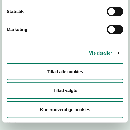
Statistik
Download
Smileymærke
Marketing
Detail
Virksomhedstype
Vis detaljer
Hospitals- og institutionskøkkener
Branchegruppe
Tillad alle cookies
DD.56.29.00 Serveringsvirksomhed -
Institutionskøkkener m.v.
Branche
Tillad valgte
73008
ID-nummer
Kun nødvendige cookies
29189900
CVR-nr