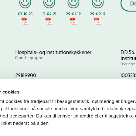
D
03-10-23
12-04-21
29-01-19
29-09-17
Hospitals- og institutionskøkkener
DD.56.
Branchegruppe
Instit
Branche
29189900
100333
CVR-nr
P-nr
 cookies
 cookies fra tredjepart til besøgsstatistik, optimering af bruger
Kopier link til at indsætte på virksomhedens hjemmeside
til funktioner på sociale medier. Ved samtykke til statistik regis
med tredjeparter. Du kan til enhver tid ændre eller tilbagetrække
linket nederst på siden.