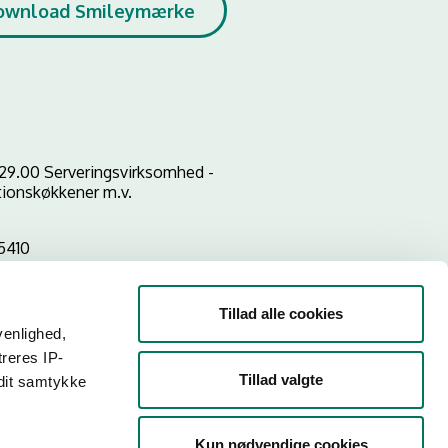
ownload Smileymærke
29.00 Serveringsvirksomhed -
utionskøkkener m.v.
5410
Tillad alle cookies
venlighed,
treres IP-
Tillad valgte
 dit samtykke
Kun nødvendige cookies