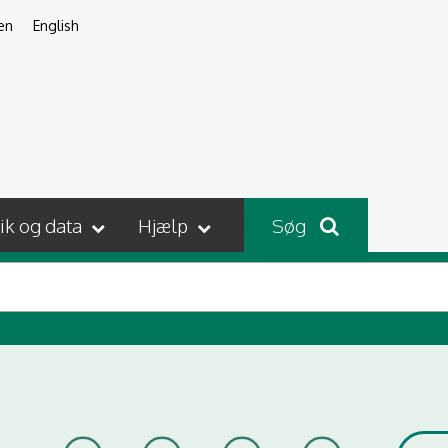
en
English
tik og data
Hjælp
Søg